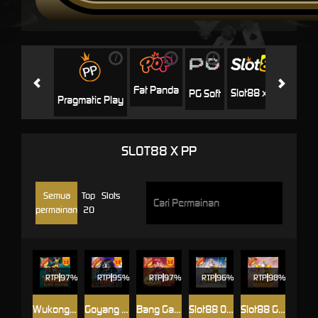
i
i
i
i
i
Facha
Fat Panda
Slot88 x PP
PG Soft
Pragmatic Play
SLOT88 X PP
Semua
Top
Slots
permainan
20
RTP
97%
RTP
95%
RTP
97%
RTP
96%
RTP
98%
Wukong - Black Scatter
Goyang Gaib
Bang Gacor 1000
Slot88 Olympus 1000
Slot88 Gates of Olympus Super Scatter