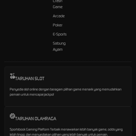
Crash
Game
Arcade
Poker
E-Sports
Sabung
Ayam
TARUHAN SLOT
Penyedia slot online dengan beragam pilihan game menarik yang memudahkan
pemain untuk mencapai jackpot
TARUHAN OLAHRAGA
Sportsbook Gaming Platform Terbaik menawarkan lebih banyak game, odds yang
lebih tinggi, dan menyediakan pilihan yang lebih banyak untuk pemain.