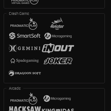
Crash Game
Arcade