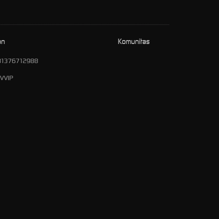
an
Komunitas
81376712988
VVIP