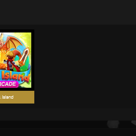
. Island