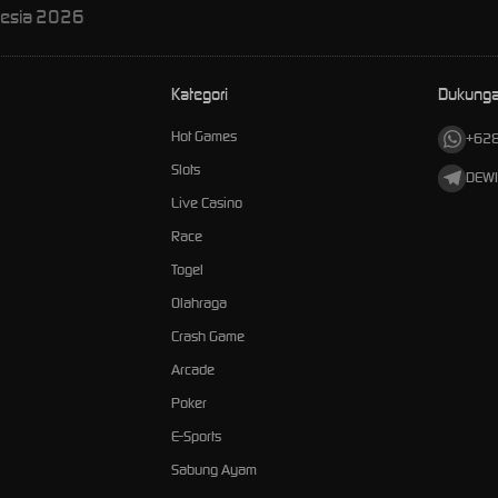
onesia 2026
Kategori
Dukung
Hot Games
+62
Slots
DEWI
Live Casino
Race
Togel
Olahraga
Crash Game
Arcade
Poker
E-Sports
Sabung Ayam