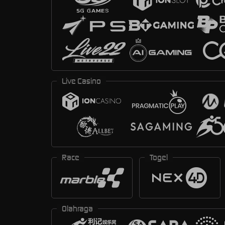
Live Casino
Race
Togel
Olahraga