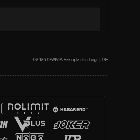
©2026 DEWIVIP. Hak cipta dilindungi | 18+